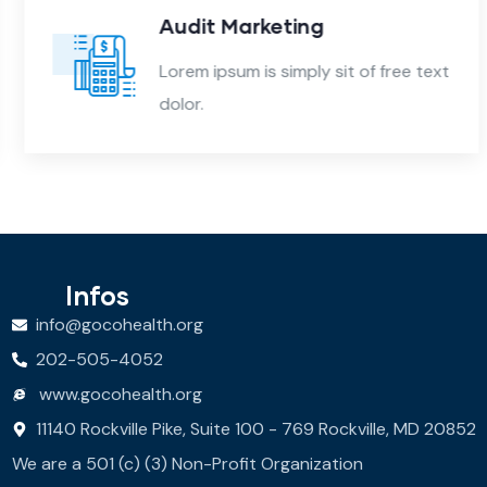
Audit Marketing
Lorem ipsum is simply sit of free text
dolor.
Infos
info@gocohealth.org
202-505-4052
www.gocohealth.org
11140 Rockville Pike, Suite 100 - 769 Rockville, MD 20852
We are a 501 (c) (3) Non-Profit Organization